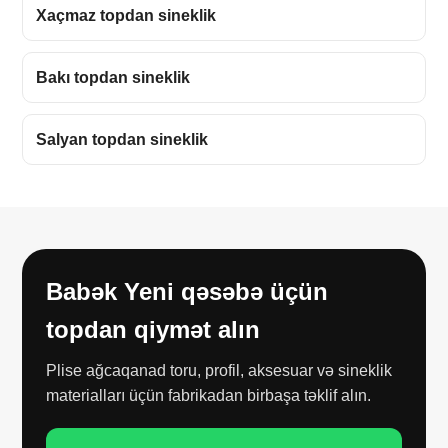
Xaçmaz topdan sineklik
Bakı topdan sineklik
Salyan topdan sineklik
Babək Yeni qəsəbə üçün
topdan qiymət alın
Plise ağcaqanad toru, profil, aksesuar və sineklik
materialları üçün fabrikadan birbaşa təklif alın.