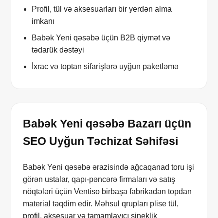
Profil, tül və aksesuarları bir yerdən alma
imkanı
Babək Yeni qəsəbə üçün B2B qiymət və
tədarük dəstəyi
İxrac və toptan sifarişlərə uyğun paketləmə
Babək Yeni qəsəbə Bazarı üçün
SEO Uyğun Təchizat Səhifəsi
Babək Yeni qəsəbə ərazisində ağcaqanad toru işi
görən ustalar, qapı-pəncərə firmaları və satış
nöqtələri üçün Ventiso birbaşa fabrikadan topdan
material təqdim edir. Məhsul qrupları plise tül,
profil, aksesuar və tamamlayıcı sineklik