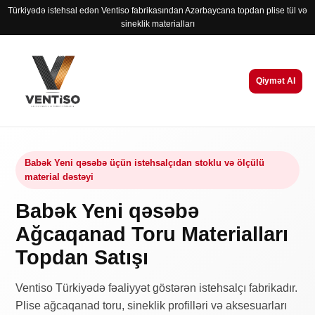
Türkiyədə istehsal edən Ventiso fabrikasından Azərbaycana topdan plise tül və
sineklik materialları
Qiymət Al
Babək Yeni qəsəbə üçün istehsalçıdan stoklu və ölçülü
material dəstəyi
Babək Yeni qəsəbə
Ağcaqanad Toru Materialları
Topdan Satışı
Ventiso Türkiyədə fəaliyyət göstərən istehsalçı fabrikadır.
Plise ağcaqanad toru, sineklik profilləri və aksesuarları