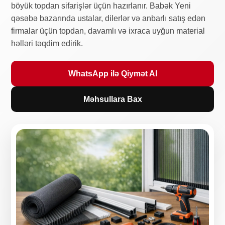
böyük topdan sifarişlər üçün hazırlanır. Babək Yeni
qəsəbə bazarında ustalar, dilerlər və anbarlı satış edən
firmalar üçün topdan, davamlı və ixraca uyğun material
həlləri təqdim edirik.
WhatsApp ilə Qiymət Al
Məhsullara Bax