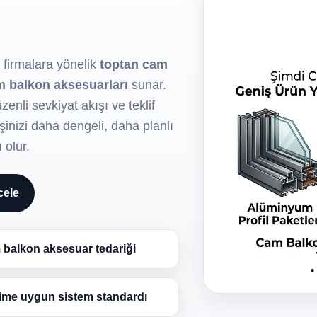
 firmalara yönelik
toptan cam
am balkon aksesuarları
sunar.
enli sevkiyat akışı ve teklif
şinizi daha dengeli, daha planlı
 olur.
cele
balkon aksesuar tedariği
ime uygun sistem standardı