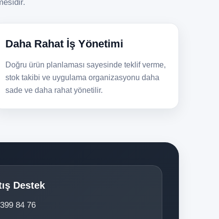
mesidir.
Daha Rahat İş Yönetimi
Doğru ürün planlaması sayesinde teklif verme,
stok takibi ve uygulama organizasyonu daha
sade ve daha rahat yönetilir.
tış Destek
 399 84 76